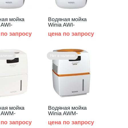
ная мойка
Водяная мойка
 AWI-
Winia AWI-
VCD
40PTWCD
 по запросу
цена по запросу
наличии
Нет в наличии
ная мойка
Водяная мойка
a AWM-
Winia AWM-
TWC
40PTОC
 по запросу
цена по запросу