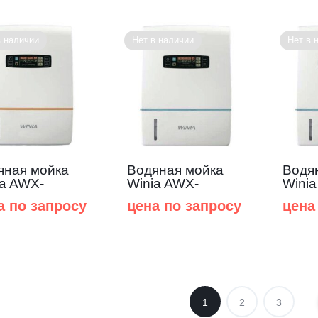
в наличии
Нет в наличии
Нет в 
яная мойка
Водяная мойка
Водя
ia AWX-
Winia AWX-
Wini
TOCD
70PTTCD
70PT
а по запросу
цена по запросу
цена
1
2
3