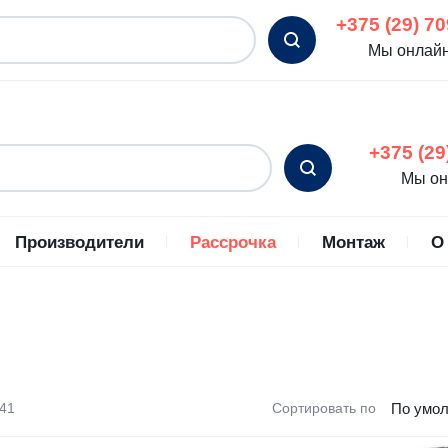
+375 (29) 70
Мы онлайн
+375 (29
Мы он
Производители
Рассрочка
Монтаж
О
С
ьные кондиционеры
Energolux
Промышленные кондиц
ромышленные
Eurohoff
ционеры
Ferrum
ные кондиционеры
 41
Сортировать по
Fujitsu
ные кондиционеры
Funai