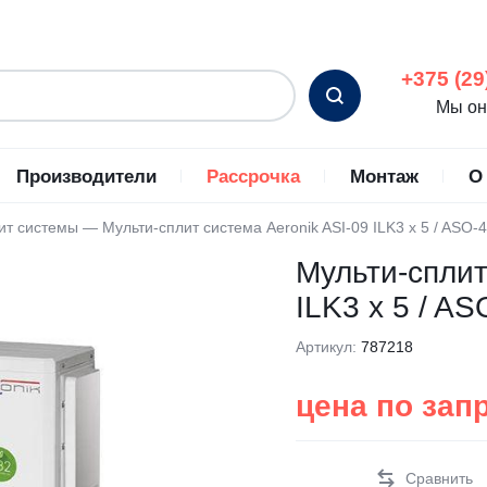
+375 (29
Мы он
Производители
Рассрочка
Монтаж
О
ит системы
—
Мульти-сплит система Aeronik ASI-09 ILK3 x 5 / ASO
С
ьные кондиционеры
Energolux
Промышленные кондиц
Мульти-сплит
ромышленные
Eurohoff
ILK3 x 5 / A
ционеры
Ferrum
Артикул:
787218
ные кондиционеры
Fujitsu
ные кондиционеры
Funai
цена по зап
но-потолочные кондиционеры
General Climate
ые кондиционеры
Gree