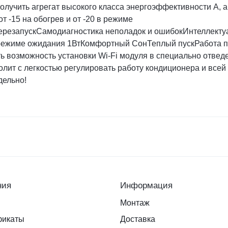
лучить агрегат высокого класса энергоэффективности А, а
т -15 на обогрев и от -20 в режиме
резапускСамодиагностика неполадок и ошибокИнтеллекту
в режиме ожидания 1ВтКомфортный СонТеплый пускРабота 
ь возможность установки Wi-Fi модуля в специально отве
лит с легкостью регулировать работу кондиционера и всей 
дельно!
ния
Информация
Монтаж
фикаты
Доставка