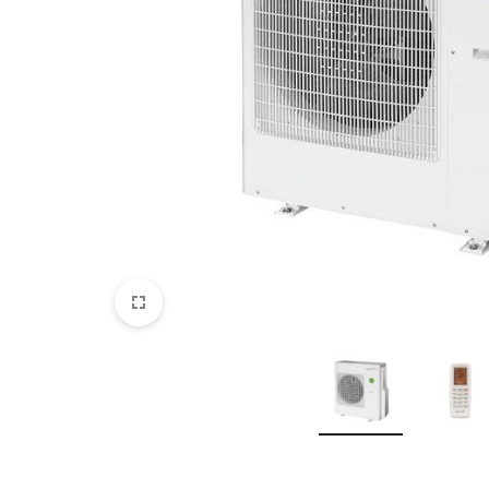
CENTEK
CHIGO
Cooper&Hunter
Dahatsu
Daikin
Dantex
Denko
Electrolux