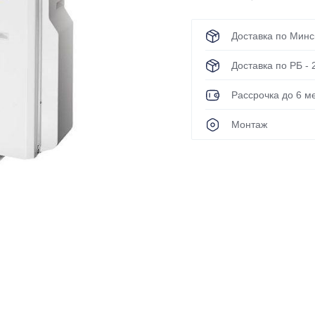
Green
Haier
Доставка по Минск
Hisense
Доставка по РБ - 
Hitachi
Рассрочка до 6 ме
IGC
Монтаж
Kentatsu
KingHome
LG