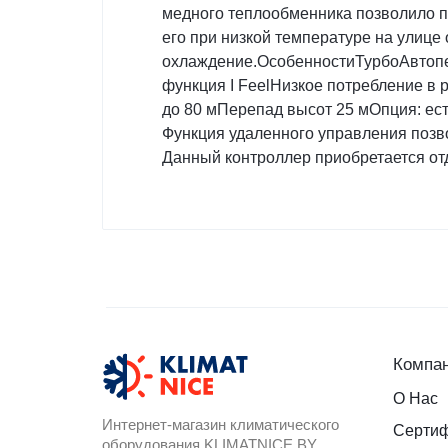
медного теплообменника позволило по
его при низкой температуре на улице о
охлаждение.ОсобенностиТурбоАвтопе
функция I FeelНизкое потребление 
до 80 мПерепад высот 25 мОпция: ест
Функция удаленного управления позво
Данный контроллер приобретается от
Компа
О Нас
Интернет-магазин климатического
Серти
оборудования KLIMATNICE.BY