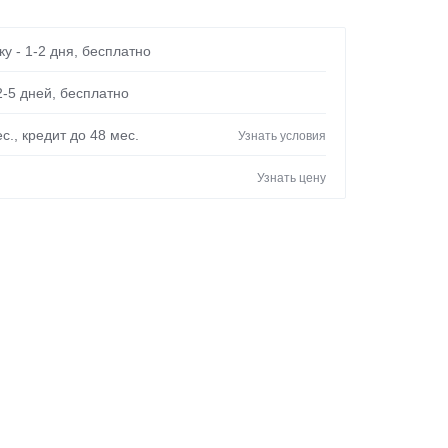
Panasonic
Pioneer
у - 1-2 дня, бесплатно
Royal Clima
2-5 дней, бесплатно
Samsung
с., кредит до 48 мес.
Узнать условия
Sharp
Shuft
Узнать цену
TCL
Tesla