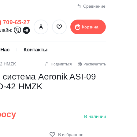
Сравнение
) 709-65-27
Корзина
лайн:
 Нас
Контакты
-42 HMZK
Поделиться
Распечатать
ертификаты
ионеры
MDV
Тепловые насосы
 система Aeronik ASI-09
Midea
SO-42 HMZK
Mitsubishi Electric
Mitsubishi Heavy Industries
MTA
росу
В наличии
NeoClima
NewTek