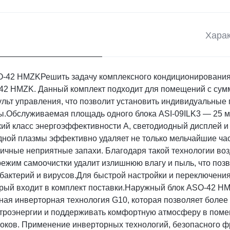
Харак
ASO-42 HMZKРешить задачу комплексного кондиционирования
SO-42 HMZK. Данный комплект подходит для помещений с сум
ульт управления, что позволит установить индивидуальные
ы.Обслуживаемая площадь одного блока ASI-09ILK3 — 25 м
окий класс энергоэффективности А, светодиодный дисплей 
ной плазмы эффективно удаляет не только мельчайшие час
личные неприятные запахи. Благодаря такой технологии во
ежим самоочистки удалит излишнюю влагу и пыль, что позв
бактерий и вирусов.Для быстрой настройки и переключени
орый входит в комплект поставки.Наружный блок ASO-42 HM
ная инверторная технология G10, которая позволяет более
троэнергии и поддерживать комфортную атмосферу в поме
локов. Применение инверторных технологий, безопасного ф