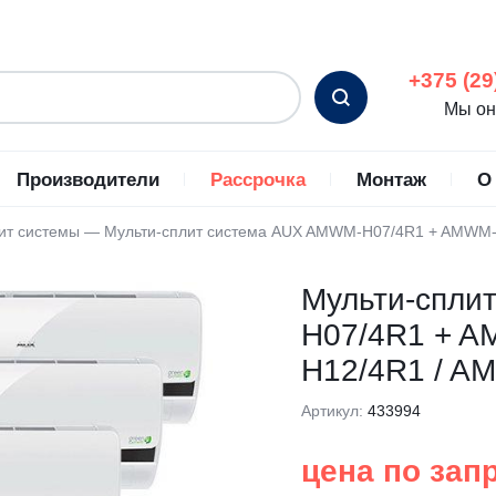
+375 (29
Мы он
Производители
Рассрочка
Монтаж
О
ит системы
—
Мульти-сплит система AUX AMWM-H07/4R1 + AMWM
С
ьные кондиционеры
Energolux
Промышленные кондиц
Мульти-спли
ромышленные
Eurohoff
ционеры
H07/4R1 + 
Ferrum
ные кондиционеры
H12/4R1 / A
Fujitsu
ные кондиционеры
Funai
Артикул:
433994
но-потолочные кондиционеры
General Climate
цена по зап
ые кондиционеры
Gree