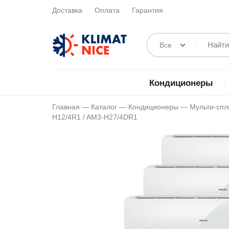
Доставка
Оплата
Гарантия
Все
ООО
«СлавДМстрой»
Кондиционеры
Главная
—
Каталог
—
Кондиционеры
—
Мульти-спл
H12/4R1 / AM3-H27/4DR1
Настенные кондиционеры
Aeronik
Мобил
Мульти-сплит системы
ASP
Полуп
конди
Канальные
AUX
Каналь
Кассетные
Ballu Industrial Group
Кассет
Наружные
Blauberg
Наполь
Настенные
Breezart
Колонн
Напольные
Carel