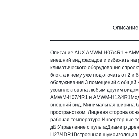
Описание
Описание AUX AMWM-H07/4R1 + AMWM
внешний вид фасадов и избежать наг
климатического оборудования спроек
блок, а к нему уже подключать от 2 
обслуживания 3 помещений с общей к
укомплектована любым другим видом
AMWM-H07/4R1 и AMWM-H12/4R1Модели
внешний вид. Минимальная ширина бл
пространством. Лицевая сторона ос
рабочая температура.Инверторные т
дБ;Управление с пульта;Диаметр дре
H27/4DR1Встроенная шумоизоляция и