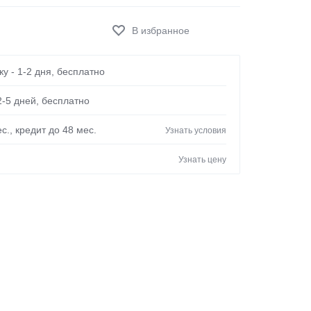
Panasonic
Pioneer
Royal Clima
у - 1-2 дня, бесплатно
Samsung
2-5 дней, бесплатно
Sharp
Shuft
с., кредит до 48 мес.
Узнать условия
TCL
Узнать цену
Tesla