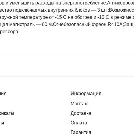
ов и уменьшить расходы на энергопотребление.Антикорроз
ство подключаемых внутренних блоков — 3 шт.;Возможнос
аружной температуре от -15 С на обогрев и -10 С в режим
бщая магистраль — 60 м.Огнебезопасный фреон R410A;Защит
прессора.
ния
Информация
Монтаж
фикаты
Доставка
ты
Оплата
Гарантия