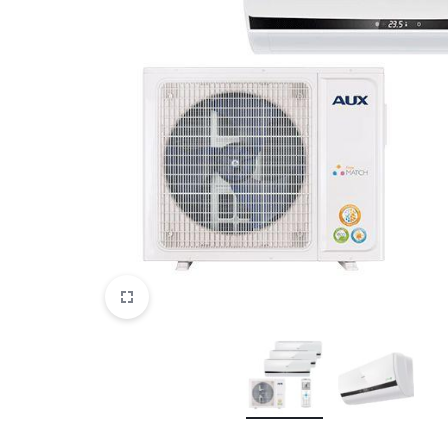
CENTEK
CHIGO
Cooper&Hunter
Dahatsu
Daikin
Dantex
Denko
Electrolux