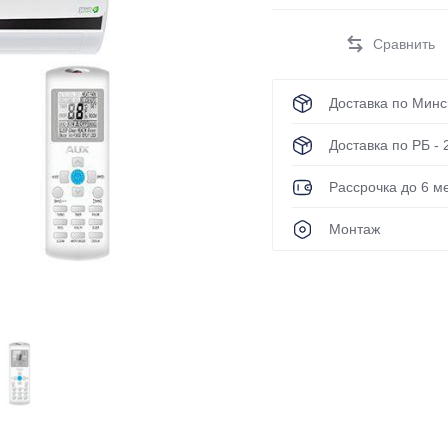
Green
Haier
Hisense
Доставка по Минск
Hitachi
Доставка по РБ - 
IGC
Kentatsu
Рассрочка до 6 ме
KingHome
Монтаж
LG