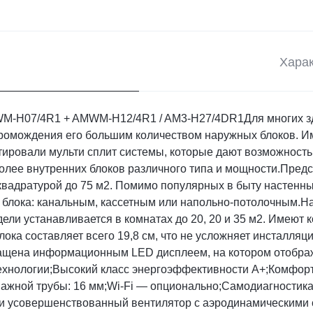
Харак
-H07/4R1 + AMWM-H12/4R1 / AM3-H27/4DR1Для многих зд
ромождения его большим количеством наружных блоков. Им
тировали мульти сплит системы, которые дают возможност
и более внутренних блоков различного типа и мощности.Пре
вадратурой до 75 м2. Помимо популярных в быту настенных
 блока: канальным, кассетным или напольно-потолочным.
 устанавливается в комнатах до 20, 20 и 35 м2. Имеют 
ока составляет всего 19,8 см, что не усложняет инсталля
нащена информационным LED дисплеем, на котором отображ
ехнологии;Высокий класс энергоэффективности А+;Комфорт
нажной трубы: 16 мм;Wi-Fi — опционально;Самодиагностик
 усовершенствованный вентилятор с аэродинамическими с