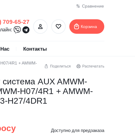
Сравнение
) 709-65-27
Корзина
лайн:
 Нас
Контакты
-H07/4R1 + AMWM-
Поделиться
Распечатать
ертификаты
ионеры
MDV
Тепловые насосы
т система AUX AMWM-
Midea
AMWM-H07/4R1 + AMWM-
Mitsubishi Electric
M3-H27/4DR1
Mitsubishi Heavy Industries
MTA
NeoClima
росу
NewTek
Доступно для предзаказа