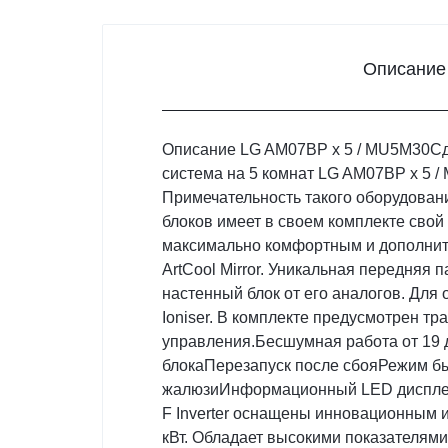
Описание
Описание LG AM07BP x 5 / MU5M30Сде
система на 5 комнат LG AM07BP x 5 
Примечательность такого оборудования
блоков имеет в своем комплекте сво
максимально комфортным и дополнить
ArtCool Mirror. Уникальная передняя п
настенный блок от его аналогов. Для
Ioniser. В комплекте предусмотрен т
управления.Бесшумная работа от 19 
блокаПерезапуск после сбояРежим бы
жалюзиИнформационный LED дисплей
F Inverter оснащены инновационным и
кВт. Обладает высокими показателям