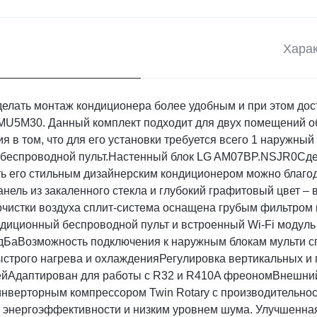
Харак
лать монтаж кондиционера более удобным и при этом дост
/ MU5M30. Данный комплект подходит для двух помещений о
 в том, что для его установки требуется всего 1 наружный
й беспроводной пульт.Настенный блок LG AM07BP.NSJR0Сд
 его стильным дизайнерским кондиционером можно благод
анель из закаленного стекла и глубокий графитовый цвет – в
 очистки воздуха сплит-система оснащена грубым фильтром 
радиционный беспроводной пульт и встроенный Wi-Fi модуль
дБаВозможность подключения к наружным блокам мульти с
строго нагрева и охлажденияРегулировка вертикальных и
Адаптирован для работы с R32 и R410A фреономВнешний
нверторным компрессором Twin Rotary с производительность
и энергоэффективности и низким уровнем шума. Улучшенна