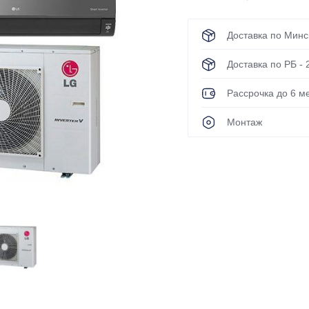
Green
Haier
Доставка по Минск
Hisense
Доставка по РБ - 
Hitachi
Рассрочка до 6 ме
IGC
Монтаж
Kentatsu
KingHome
LG