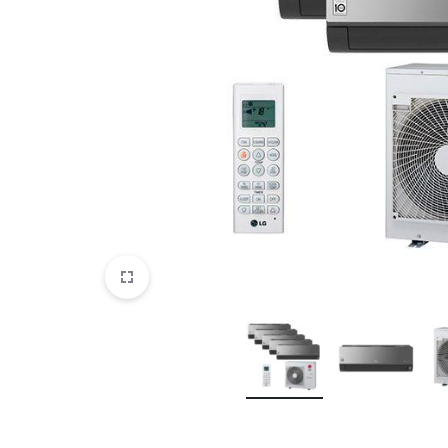
CENTEK
CHIGO
Cooper&Hunter
Dahatsu
Daikin
Dantex
Denko
Electrolux