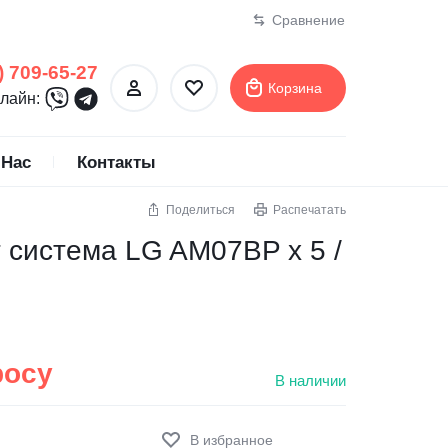
Сравнение
) 709-65-27
Корзина
лайн:
 Нас
Контакты
Поделиться
Распечатать
ертификаты
ионеры
MDV
Тепловые насосы
 система LG AM07BP x 5 /
Midea
Mitsubishi Electric
Mitsubishi Heavy Industries
MTA
росу
В наличии
NeoClima
NewTek