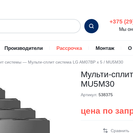
+375 (29
Мы он
Производители
Рассрочка
Монтаж
О
ит системы
—
Мульти-сплит система LG AM07BP x 5 / MU5M30
С
ьные кондиционеры
Energolux
Промышленные кондиц
Мульти-сплит
ромышленные
Eurohoff
MU5M30
ционеры
Ferrum
Артикул:
538375
ные кондиционеры
Fujitsu
ные кондиционеры
Funai
цена по зап
но-потолочные кондиционеры
General Climate
ые кондиционеры
Gree